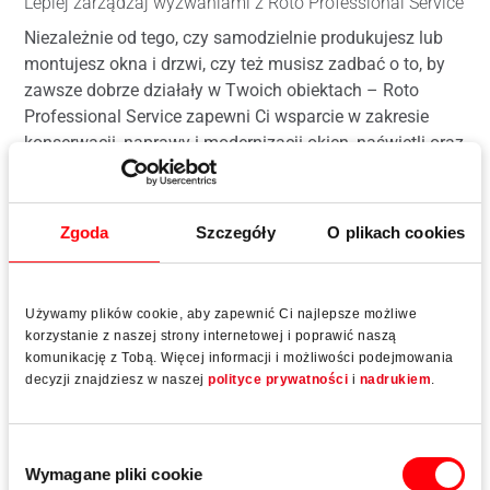
Lepiej zarządzaj wyzwaniami z Roto Professional Service
Niezależnie od tego, czy samodzielnie produkujesz lub
montujesz okna i drzwi, czy też musisz zadbać o to, by
zawsze dobrze działały w Twoich obiektach – Roto
Professional Service zapewni Ci wsparcie w zakresie
konserwacji, naprawy i modernizacji okien, naświetli oraz
drzwi wejściowych.
Oferta usług na wszystkich etapach użytkowania okien i
Zgoda
Szczegóły
O plikach cookies
drzwi skierowana jest zarówno do klientów
indywidualnych, jak i biznesowych.
Używamy plików cookie, aby zapewnić Ci najlepsze możliwe
korzystanie z naszej strony internetowej i poprawić naszą
Roto Professional Service
komunikację z Tobą. Więcej informacji i możliwości podejmowania
decyzji znajdziesz w naszej
polityce prywatności
i
nadrukiem
.
Wybór
Wymagane pliki cookie
zgody