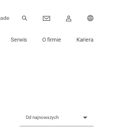
Serwis
O firmie
Kariera
Zawiasy
Systemy przesuwne
Komponenty elektroniczne
Akcesoria do szklenia
Od najnowszych
Części zamienne do drzwi