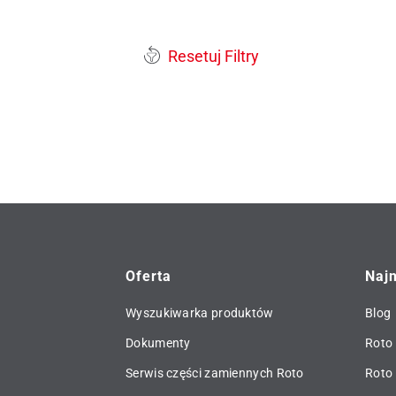
Resetuj Filtry
Oferta
Naj
Wyszukiwarka produktów
Blog
Dokumenty
Roto 
Serwis części zamiennych Roto
Roto