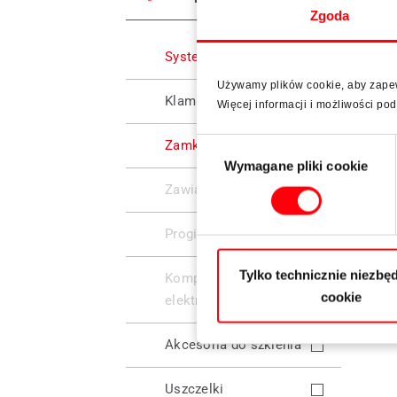
Zgoda
Systemy okuć
Używamy plików cookie, aby zapewn
Klamki
Więcej informacji i możliwości p
Wybór
Zamki wielopunktowe
Wymagane pliki cookie
zgody
Zawiasy
Progi
Tylko technicznie niezbęd
Komponenty
cookie
elektroniczne
Akcesoria do szklenia
Uszczelki