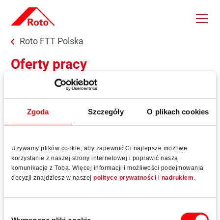
Skip to main content
You are here:
Roto FTT Polska
Oferty pracy
Jeśli jesteś zainteresowany dołączeniem do naszej firmy,
zgłoś się wyłącznie za pośrednictwem naszego portalu
Roto Job Portal i zrezygnuj z papierowych aplikacji.
Zgoda
Szczegóły
O plikach cookies
Roto Job Portal
Używamy plików cookie, aby zapewnić Ci najlepsze możliwe
korzystanie z naszej strony internetowej i poprawić naszą
komunikację z Tobą. Więcej informacji i możliwości podejmowania
decyzji znajdziesz w naszej
polityce prywatności
i
nadrukiem
.
Czekamy na Twoje zgłoszenie!
Wybór